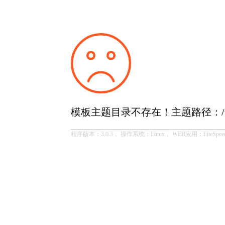
模板主题目录不存在！主题路径：/temp
程序版本：3.0.3， 操作系统：Linux， WEB应用：LiteSpee