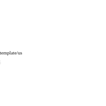
late/us
d